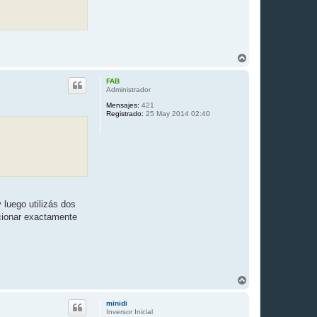
A
r
r
FAB
i
Administrador
b
Mensajes:
421
a
Registrado:
25 May 2014 02:40
 luego utilizás dos
ccionar exactamente
A
r
r
minidi
i
Inversor Inicial