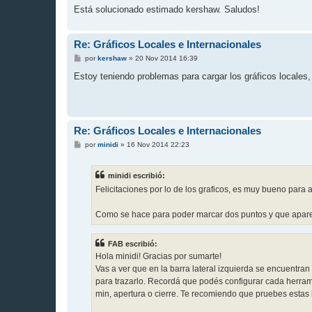
Está solucionado estimado kershaw. Saludos!
Re: Gráficos Locales e Internacionales
M
por
kershaw
»
20 Nov 2014 16:39
e
n
Estoy teniendo problemas para cargar los gráficos locales
s
a
j
e
Re: Gráficos Locales e Internacionales
M
por
minidi
»
16 Nov 2014 22:23
e
n
s
minidi escribió:
a
j
Felicitaciones por lo de los graficos, es muy bueno par
e
Como se hace para poder marcar dos puntos y que apare
FAB escribió:
Hola minidi! Gracias por sumarte!
Vas a ver que en la barra lateral izquierda se encuentran
para trazarlo. Recordá que podés configurar cada herra
min, apertura o cierre. Te recomiendo que pruebes estas 