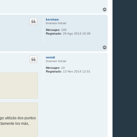
A
r
r
kershaw
i
Inversor Inicial
b
Mensajes:
100
a
Registrado:
26 Ago 2014 10:39
A
r
r
minidi
i
Inversor Inicial
b
Mensajes:
10
a
Registrado:
13 Nov 2014 12:01
go utilizás dos puntos
ctamente los máx,