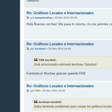
Saludos!
Re: Gráficos Locales e Internacionales
M
por
pampatrading
»
28 Nov 2014 00:30
e
n
Hola Buenas noches! Me pasa lo mismo, no me permite car
s
a
j
e
Re: Gráficos Locales e Internacionales
M
por
kershaw
»
20 Nov 2014 16:45
e
n
s
FAB escribió:
a
j
Está solucionado estimado kershaw. Saludos!
e
Fantástico! Muchas gracias querido FAB
Re: Gráficos Locales e Internacionales
M
por
FAB
»
20 Nov 2014 16:43
e
n
s
kershaw escribió:
a
j
Estoy teniendo problemas para cargar los gráficos local
e