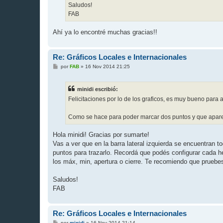
Saludos!
FAB
Ahí ya lo encontré muchas gracias!!
Re: Gráficos Locales e Internacionales
M
por
FAB
»
16 Nov 2014 21:25
e
n
s
minidi escribió:
a
j
Felicitaciones por lo de los graficos, es muy bueno par
e
Como se hace para poder marcar dos puntos y que apare
Hola minidi! Gracias por sumarte!
Vas a ver que en la barra lateral izquierda se encuentran 
puntos para trazarlo. Recordá que podés configurar cada 
los máx, min, apertura o cierre. Te recomiendo que pruebes
Saludos!
FAB
Re: Gráficos Locales e Internacionales
M
por
minidi
»
16 Nov 2014 21:14