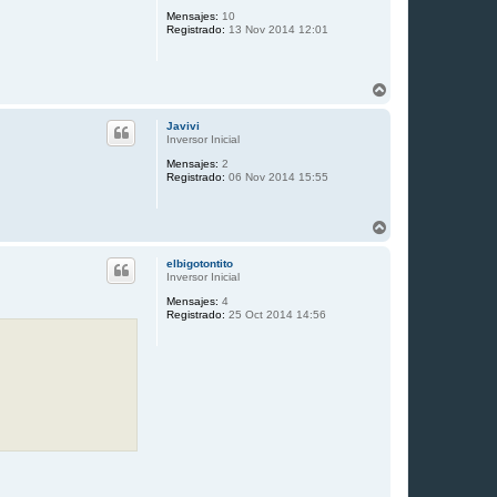
b
Mensajes:
10
a
Registrado:
13 Nov 2014 12:01
A
r
r
Javivi
i
Inversor Inicial
b
Mensajes:
2
a
Registrado:
06 Nov 2014 15:55
A
r
r
elbigotontito
i
Inversor Inicial
b
Mensajes:
4
a
Registrado:
25 Oct 2014 14:56