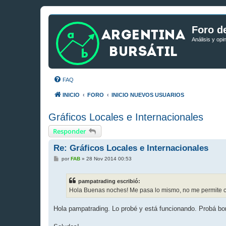
Foro de
Análisis y opi
FAQ
INICIO
FORO
INICIO NUEVOS USUARIOS
Gráficos Locales e Internacionales
Responder
Re: Gráficos Locales e Internacionales
M
por
FAB
»
28 Nov 2014 00:53
e
n
s
pampatrading escribió:
a
j
Hola Buenas noches! Me pasa lo mismo, no me permite ca
e
Hola pampatrading. Lo probé y está funcionando. Probá bor