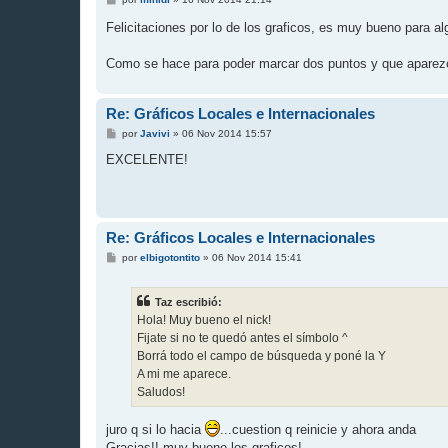
e
n
Felicitaciones por lo de los graficos, es muy bueno para
s
a
j
Como se hace para poder marcar dos puntos y que aparezc
e
Re: Gráficos Locales e Internacionales
M
por
Javivi
»
06 Nov 2014 15:57
e
n
EXCELENTE!
s
a
j
e
Re: Gráficos Locales e Internacionales
M
por
elbigotontito
»
06 Nov 2014 15:41
e
n
s
Taz escribió:
a
j
Hola! Muy bueno el nick!
e
Fijate si no te quedó antes el símbolo ^
Borrá todo el campo de búsqueda y poné la Y
A mi me aparece.
Saludos!
juro q si lo hacia
...cuestion q reinicie y ahora anda
Gracias!! muy bueno los graficos!