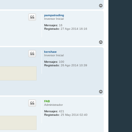
A
r
r
pampatrading
i
Inversor Inicial
b
Mensajes:
16
a
Registrado:
27 Ago 2014 16:16
A
r
r
kershaw
i
Inversor Inicial
b
Mensajes:
100
a
Registrado:
26 Ago 2014 10:39
A
r
r
FAB
i
Administrador
b
Mensajes:
421
a
Registrado:
25 May 2014 02:40