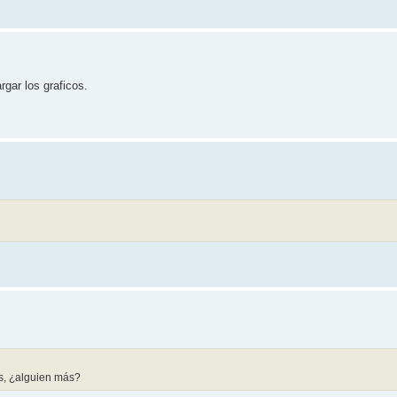
gar los graficos.
es, ¿alguien más?