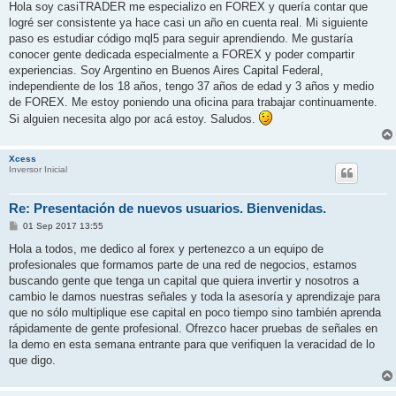
n
Hola soy casiTRADER me especializo en FOREX y quería contar que
s
logré ser consistente ya hace casi un año en cuenta real. Mi siguiente
a
j
paso es estudiar código mql5 para seguir aprendiendo. Me gustaría
e
conocer gente dedicada especialmente a FOREX y poder compartir
experiencias. Soy Argentino en Buenos Aires Capital Federal,
independiente de los 18 años, tengo 37 años de edad y 3 años y medio
de FOREX. Me estoy poniendo una oficina para trabajar continuamente.
Si alguien necesita algo por acá estoy. Saludos.
Xcess
Inversor Inicial
Re: Presentación de nuevos usuarios. Bienvenidas.
M
01 Sep 2017 13:55
e
n
Hola a todos, me dedico al forex y pertenezco a un equipo de
s
profesionales que formamos parte de una red de negocios, estamos
a
j
buscando gente que tenga un capital que quiera invertir y nosotros a
e
cambio le damos nuestras señales y toda la asesoría y aprendizaje para
que no sólo multiplique ese capital en poco tiempo sino también aprenda
rápidamente de gente profesional. Ofrezco hacer pruebas de señales en
la demo en esta semana entrante para que verifiquen la veracidad de lo
que digo.