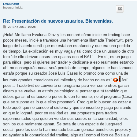
Evaluna90
Inversor Inicial
Re: Presentación de nuevos usuarios. Bienvenidas.
M
29 Ene 2019 10:26
e
n
¡Hola! Me llamo Evaluna Díaz y les contaré cómo inicie en trading hace
s
pocos meses, inicié a travésde una herramienta lllamada Tradertwit, pero
a
j
luego de hacerlo sentí que me estaban estafando y que era una perdida
e
de tiempo. La explicación es muy vaga y tal como dice un usuario de otro
foro "de ello derivan cosas tan opacas con el BAT"... En sí, es un juego
para niños, pero si quieres ser trader y dedicarte a eso realmente estando
ahí no conseguirás nada, será perdida de tiempo, algunos le han llamado
estafa porque su creador José Luis Cases lo promociona como una de
las más grandes creaciones del milenio y de hecho no es así
Así
pues... Tradertwit se convierte un programa para ver como otros ganan
dinero y se vuelve un estrés psicológico al pensar que tú también que
debes ganar, el esfuerzo lo pones tú con tu mente, no el programa (Cosa
que se supone es lo que ellos proponen). Creo que lo buscan es cazar a
todo aquél que no conoce el sistema y que se inscribe y paga pensando
en que lo logrará, peor en realidad es una propuesta para traders
experimentados que quieren vender sus cursos en la comunidad, ellos
son los que realmente ganan. Se trata de una especie de juego-red
social, pero los que lo han montado buscan generar beneficios propios y
no ayudar a la comunidad del trading, algo así como el foro de Bolsia y