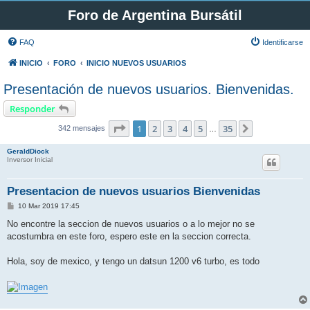
Foro de Argentina Bursátil
FAQ
Identificarse
INICIO
FORO
INICIO NUEVOS USUARIOS
Presentación de nuevos usuarios. Bienvenidas.
Responder
Página
1
de
35
1
2
3
4
5
35
Siguiente
342 mensajes
…
GeraldDiock
Inversor Inicial
Presentacion de nuevos usuarios Bienvenidas
M
10 Mar 2019 17:45
e
n
No encontre la seccion de nuevos usuarios o a lo mejor no se
s
acostumbra en este foro, espero este en la seccion correcta.
a
j
e
Hola, soy de mexico, y tengo un datsun 1200 v6 turbo, es todo