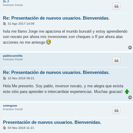
Sr J
Inversor Inicial
Re: Presentación de nuevos usuarios. Bienvenidas.
M
31 Ago 2017 14:09
e
n
hola me llamo Jorge me apaciona el mundo bursatil y estoy aprendiendo
s
son novato por ahora mis inversiones son cheques o ff por ahora alas
a
j
acciones no me arriesgo
e
pablocannilla
Inversor Inicial
Re: Presentación de nuevos usuarios. Bienvenidas.
M
10 Nov 2016 09:21
e
n
Hola Me presento. Soy pablo, inversor novato, y me alegra que exista
s
este sitio para aprender e intercambiar experiencias. Muchas gracias!
a
j
e
smingone
Inversor Inicial
Presentación de nuevos usuarios. Bienvenidas.
M
03 Nov 2016 11:21
e