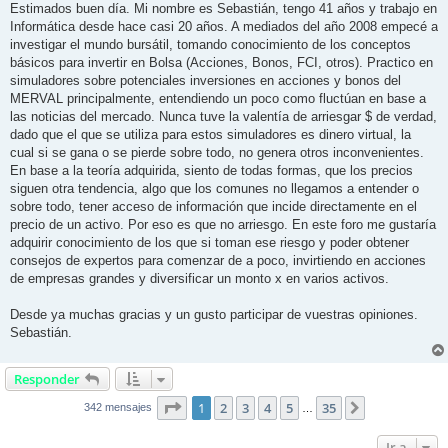
n
Estimados buen día. Mi nombre es Sebastián, tengo 41 años y trabajo en
s
Informática desde hace casi 20 años. A mediados del año 2008 empecé a
a
j
investigar el mundo bursátil, tomando conocimiento de los conceptos
e
básicos para invertir en Bolsa (Acciones, Bonos, FCI, otros). Practico en
simuladores sobre potenciales inversiones en acciones y bonos del
MERVAL principalmente, entendiendo un poco como fluctúan en base a
las noticias del mercado. Nunca tuve la valentía de arriesgar $ de verdad,
dado que el que se utiliza para estos simuladores es dinero virtual, la
cual si se gana o se pierde sobre todo, no genera otros inconvenientes.
En base a la teoría adquirida, siento de todas formas, que los precios
siguen otra tendencia, algo que los comunes no llegamos a entender o
sobre todo, tener acceso de información que incide directamente en el
precio de un activo. Por eso es que no arriesgo. En este foro me gustaría
adquirir conocimiento de los que si toman ese riesgo y poder obtener
consejos de expertos para comenzar de a poco, invirtiendo en acciones
de empresas grandes y diversificar un monto x en varios activos.
Desde ya muchas gracias y un gusto participar de vuestras opiniones.
Sebastián.
Responder
Página
1
de
35
1
2
3
4
5
35
Siguiente
342 mensajes
…
Ir a