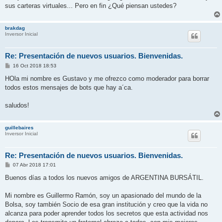
sus carteras virtuales... Pero en fin ¿Qué piensan ustedes?
brakdag
Inversor Inicial
Re: Presentación de nuevos usuarios. Bienvenidas.
M
16 Oct 2018 18:53
e
n
HOla mi nombre es Gustavo y me ofrezco como moderador para borrar
s
todos estos mensajes de bots que hay a´ca.
a
j
e
saludos!
guillebaires
Inversor Inicial
Re: Presentación de nuevos usuarios. Bienvenidas.
M
07 Abr 2018 17:01
e
n
Buenos días a todos los nuevos amigos de ARGENTINA BURSÁTIL.
s
a
j
Mi nombre es Guillermo Ramón, soy un apasionado del mundo de la
e
Bolsa, soy también Socio de esa gran institución y creo que la vida no
alcanza para poder aprender todos los secretos que esta actividad nos