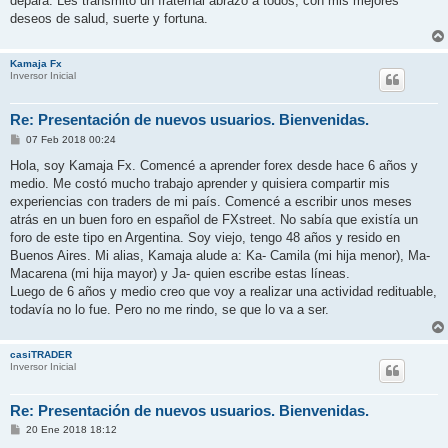
depara. Les transmito un fraternal abrazo a todos, con mis mejores
deseos de salud, suerte y fortuna.
Kamaja Fx
Inversor Inicial
Re: Presentación de nuevos usuarios. Bienvenidas.
M
07 Feb 2018 00:24
e
n
Hola, soy Kamaja Fx. Comencé a aprender forex desde hace 6 años y
s
medio. Me costó mucho trabajo aprender y quisiera compartir mis
a
j
experiencias con traders de mi país. Comencé a escribir unos meses
e
atrás en un buen foro en español de FXstreet. No sabía que existía un
foro de este tipo en Argentina. Soy viejo, tengo 48 años y resido en
Buenos Aires. Mi alias, Kamaja alude a: Ka- Camila (mi hija menor), Ma-
Macarena (mi hija mayor) y Ja- quien escribe estas líneas.
Luego de 6 años y medio creo que voy a realizar una actividad redituable,
todavía no lo fue. Pero no me rindo, se que lo va a ser.
casiTRADER
Inversor Inicial
Re: Presentación de nuevos usuarios. Bienvenidas.
M
20 Ene 2018 18:12
e