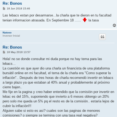
Re: Bonos
M
18 Jun 2018 15:46
e
n
Las lebacs estan por desarmarse...la charla que te dieron en tu facultad
s
tenian informacion atrasada. En Septiembre 18 ......
la tasa
a
j
e
Natooo
Inversor Inicial
Re: Bonos
M
18 May 2018 13:57
e
n
Hola! no se donde consultar mi duda porque no hay tema para las
s
lebacs...
a
j
La cuestión es que ayer dio una charla un financista de una plataforma
e
bursátil online en mi facultad, el tema de la charla era "Como superar la
inflación".. Después de tres horas de charla recomendó invertir en lebacs
a largo plazo ya que estaban al 40% anual y probablemente al próximo
cierre bajen..
Me fije en la pagina y creo haber entendido que la comisión por invertir en
lebac es del 15%, suponiendo que invierto a 6 meses obtengo un 20%
pero solo me queda un 5% pq el resto es de la comisión.. estaría lejos de
cubrir la inflación!!!
Alguien sabe si esto es asi? cuales son las paginas de menores
comisiones? o siempre se termina con una tasa real negativa?