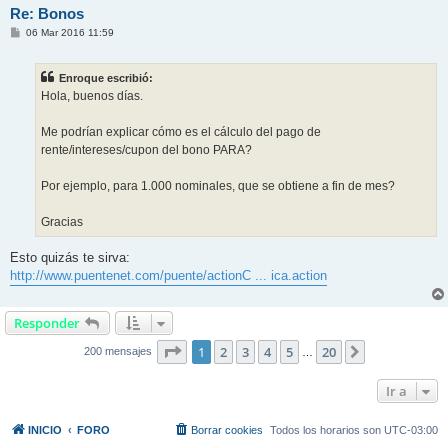
Re: Bonos
M
06 Mar 2016 11:59
e
n
s
Enroque escribió:
a
j
Hola, buenos días.
e
Me podrían explicar cómo es el cálculo del pago de
rente/intereses/cupon del bono PARA?
Por ejemplo, para 1.000 nominales, que se obtiene a fin de mes?
Gracias
Esto quizás te sirva:
http://www.puentenet.com/puente/actionC ... ica.action
Responder
Página
1
de
20
1
2
3
4
5
20
Siguiente
200 mensajes
…
Ir a
INICIO
FORO
Borrar cookies
Todos los horarios son
UTC-03:00