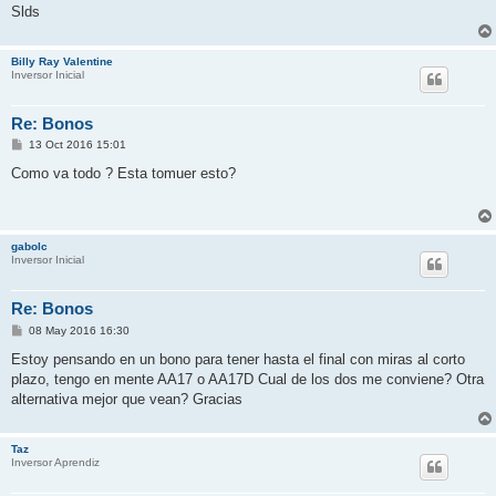
Slds
Billy Ray Valentine
Inversor Inicial
Re: Bonos
M
13 Oct 2016 15:01
e
n
Como va todo ? Esta tomuer esto?
s
a
j
e
gabolc
Inversor Inicial
Re: Bonos
M
08 May 2016 16:30
e
n
Estoy pensando en un bono para tener hasta el final con miras al corto
s
plazo, tengo en mente AA17 o AA17D Cual de los dos me conviene? Otra
a
j
alternativa mejor que vean? Gracias
e
Taz
Inversor Aprendiz