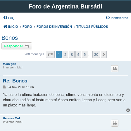
Foro de Argentina Bursátil
FAQ
Identificarse
INICIO
FORO
FOROS DE INVERSIÓN
TÍTULOS PÚBLICOS
Bonos
Responder
Página
1
de
20
1
2
3
4
5
20
Siguiente
200 mensajes
…
Morlegan
Inversor Inicial
Re: Bonos
M
24 Nov 2018 16:36
e
n
Ya paso la última licitación de lebac, último vencimiento en diciembre y
s
chau chau adiós al instrumento! Ahora emiten Lecap y Lecer, pero son a
a
j
un plazo más largo.
e
Hermes Tad
Inversor Inicial