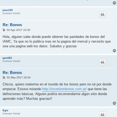
jose100
Inversor Inicial
Re: Bonos
M
02 Ago 2017 10:30
e
n
Hola, alguien sabe donde puedo obtener las paridades de bonos del
s
IAMC, Ya que no lo publica mas en la pagina del merval y necesito que
a
j
sea una pagina web los datos. Saludos y gracias
e
gasti83
Inversor Inicial
Re: Bonos
M
02 May 2017 18:34
e
n
Chicos, quiero meterme en el mundo de los bonos pero no sé por donde
s
empezar. Estuve mirando
http://invertirenbonos.com.ar/
que tiene las
a
j
definiciones básicas. Alguien podría recomendarme algún sitio donde
e
aprender más? Muchas gracias!!
Egis
Inversor Inicial