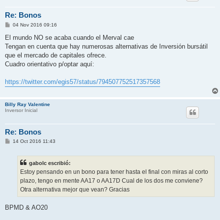
Re: Bonos
M
04 Nov 2016 09:16
e
n
El mundo NO se acaba cuando el Merval cae
s
Tengan en cuenta que hay numerosas alternativas de Inversión bursátil
a
j
que el mercado de capitales ofrece.
e
Cuadro orientativo p/optar aquí:
https://twitter.com/egis57/status/794507752517357568
Billy Ray Valentine
Inversor Inicial
Re: Bonos
M
14 Oct 2016 11:43
e
n
s
gabolc escribió:
a
j
Estoy pensando en un bono para tener hasta el final con miras al corto
e
plazo, tengo en mente AA17 o AA17D Cual de los dos me conviene?
Otra alternativa mejor que vean? Gracias
BPMD & AO20