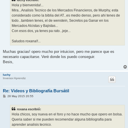
luchy escribió:
a
j
Hola y bienvenida!...
e
Mira...Analisis Tecnico de los Mercados Financieros, de Murphy, esta
considerado como la biblia del AT...es medio denso, pero ahi tenes de
todo...tambien tenes, el de wenstein, Secretos pa Ganar en los
Mercados Alcistas y Bajistas...
Con esos dos, ya tenes pa rato...jeje...
Saludos roxana!!...
Muchas gracias! opero mucho por intuicion, pero me parece que es
necesario capacitarse. Verè donde los puedo conseguir.
Besis,
luchy
Inversor Aprendiz
Re: Videos y Bibliografía Bursátil
M
28 May 2015 20:55
e
n
s
roxana escribió:
a
j
Hola chicos, soy nueva en el foro y no hace mucho que opero en bolsa.
e
Queria saber si me pueden recomendar alguna bibliografia para
aprender analisis tecnico.