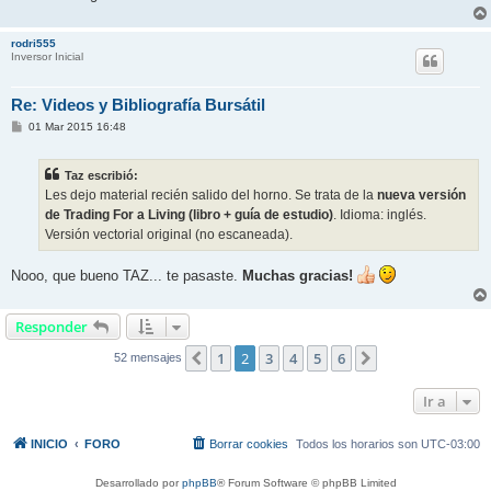
rodri555
Inversor Inicial
Re: Videos y Bibliografía Bursátil
M
01 Mar 2015 16:48
e
n
s
Taz escribió:
a
j
Les dejo material recién salido del horno. Se trata de la
nueva versión
e
de Trading For a Living (libro + guía de estudio)
. Idioma: inglés.
Versión vectorial original (no escaneada).
Nooo, que bueno TAZ... te pasaste.
Muchas gracias!
Responder
1
2
3
4
5
6
Anterior
Siguiente
52 mensajes
Ir a
INICIO
FORO
Borrar cookies
Todos los horarios son
UTC-03:00
Desarrollado por
phpBB
® Forum Software © phpBB Limited