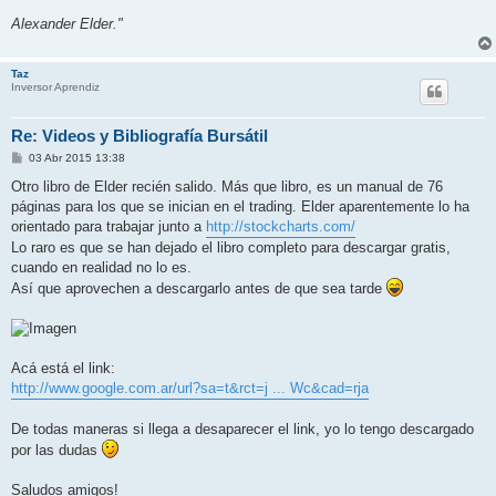
Alexander Elder."
Taz
Inversor Aprendiz
Re: Videos y Bibliografía Bursátil
M
03 Abr 2015 13:38
e
n
Otro libro de Elder recién salido. Más que libro, es un manual de 76
s
páginas para los que se inician en el trading. Elder aparentemente lo ha
a
j
orientado para trabajar junto a
http://stockcharts.com/
e
Lo raro es que se han dejado el libro completo para descargar gratis,
cuando en realidad no lo es.
Así que aprovechen a descargarlo antes de que sea tarde
Acá está el link:
http://www.google.com.ar/url?sa=t&rct=j ... Wc&cad=rja
De todas maneras si llega a desaparecer el link, yo lo tengo descargado
por las dudas
Saludos amigos!