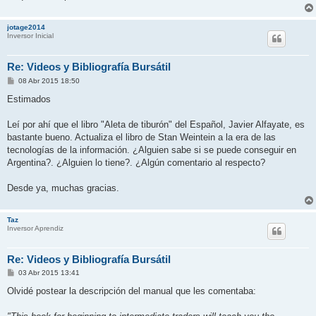
jotage2014
Inversor Inicial
Re: Videos y Bibliografía Bursátil
M
08 Abr 2015 18:50
e
n
Estimados
s
a
j
Leí por ahí que el libro "Aleta de tiburón" del Español, Javier Alfayate, es
e
bastante bueno. Actualiza el libro de Stan Weintein a la era de las
tecnologías de la información. ¿Alguien sabe si se puede conseguir en
Argentina?. ¿Alguien lo tiene?. ¿Algún comentario al respecto?
Desde ya, muchas gracias.
Taz
Inversor Aprendiz
Re: Videos y Bibliografía Bursátil
M
03 Abr 2015 13:41
e
n
Olvidé postear la descripción del manual que les comentaba:
s
a
j