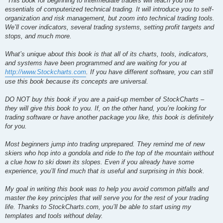
"This book for beginning to intermediate traders will teach you the
e
essentials of computerized technical trading. It will introduce you to self-
organization and risk management, but zoom into technical trading tools.
We’ll cover indicators, several trading systems, setting profit targets and
stops, and much more.
What’s unique about this book is that all of its charts, tools, indicators,
and systems have been programmed and are waiting for you at
http://www.Stockcharts.com
. If you have different software, you can still
use this book because its concepts are universal.
DO NOT buy this book if you are a paid-up member of StockCharts –
they will give this book to you. If, on the other hand, you’re looking for
trading software or have another package you like, this book is definitely
for you.
Most beginners jump into trading unprepared. They remind me of new
skiers who hop into a gondola and ride to the top of the mountain without
a clue how to ski down its slopes. Even if you already have some
experience, you’ll find much that is useful and surprising in this book.
My goal in writing this book was to help you avoid common pitfalls and
master the key principles that will serve you for the rest of your trading
life. Thanks to StockCharts.com, you’ll be able to start using my
templates and tools without delay.