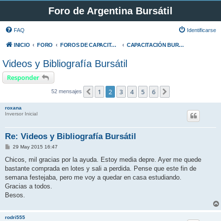
Foro de Argentina Bursátil
FAQ
Identificarse
INICIO
FORO
FOROS DE CAPACITACIÓN Y OPINIÓN GENERAL
CAPACITACIÓN BURSÁTIL
Videos y Bibliografía Bursátil
Responder
1
2
3
4
5
6
Anterior
Siguiente
52 mensajes
roxana
Inversor Inicial
Re: Videos y Bibliografía Bursátil
M
29 May 2015 16:47
e
n
Chicos, mil gracias por la ayuda. Estoy media depre. Ayer me quede
s
bastante comprada en lotes y sali a perdida. Pense que este fin de
a
j
semana festejaba, pero me voy a quedar en casa estudiando.
e
Gracias a todos.
Besos.
rodri555