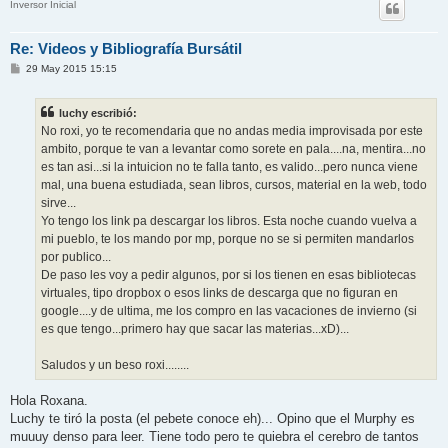
Inversor Inicial
Re: Videos y Bibliografía Bursátil
M
29 May 2015 15:15
e
n
s
luchy escribió:
a
j
No roxi, yo te recomendaria que no andas media improvisada por este
e
ambito, porque te van a levantar como sorete en pala....na, mentira...no
es tan asi...si la intuicion no te falla tanto, es valido...pero nunca viene
mal, una buena estudiada, sean libros, cursos, material en la web, todo
sirve...
Yo tengo los link pa descargar los libros. Esta noche cuando vuelva a
mi pueblo, te los mando por mp, porque no se si permiten mandarlos
por publico...
De paso les voy a pedir algunos, por si los tienen en esas bibliotecas
virtuales, tipo dropbox o esos links de descarga que no figuran en
google....y de ultima, me los compro en las vacaciones de invierno (si
es que tengo...primero hay que sacar las materias...xD)...
Saludos y un beso roxi........
Hola Roxana.
Luchy te tiró la posta (el pebete conoce eh)... Opino que el Murphy es
muuuy denso para leer. Tiene todo pero te quiebra el cerebro de tantos