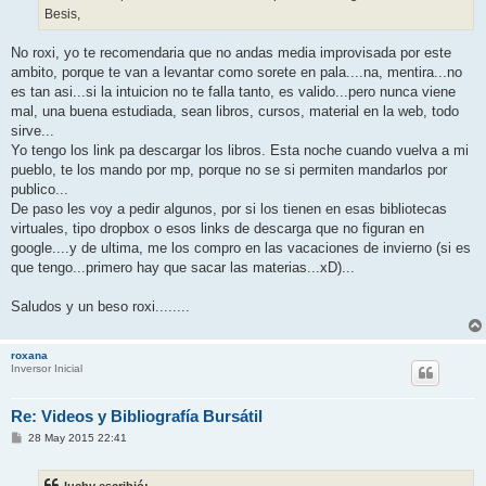
Besis,
No roxi, yo te recomendaria que no andas media improvisada por este
ambito, porque te van a levantar como sorete en pala....na, mentira...no
es tan asi...si la intuicion no te falla tanto, es valido...pero nunca viene
mal, una buena estudiada, sean libros, cursos, material en la web, todo
sirve...
Yo tengo los link pa descargar los libros. Esta noche cuando vuelva a mi
pueblo, te los mando por mp, porque no se si permiten mandarlos por
publico...
De paso les voy a pedir algunos, por si los tienen en esas bibliotecas
virtuales, tipo dropbox o esos links de descarga que no figuran en
google....y de ultima, me los compro en las vacaciones de invierno (si es
que tengo...primero hay que sacar las materias...xD)...
Saludos y un beso roxi........
roxana
Inversor Inicial
Re: Videos y Bibliografía Bursátil
M
28 May 2015 22:41
e
n
s