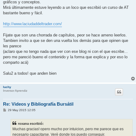
gráficos y conceptos.
Mirá últimamente estuve leyendo a un loco que escribió un curso de AT
bastante bueno y fácil.
http://www.laciudaddeltrader.com/
Fijate que son una chorrada de capítulos, peor se hace ameno leerlos.
Tambien invito a que se den una vuelta los demás para que opinen que
les parece
(aclaro que no tengo nada que ver con ese blog ni con el que escribe...
pero me pareció bueno el contenido y la forma que explica y por eso lo
comparto acá)
Salu2 a todos! que anden bien
luchy
Inversor Aprendiz
Re: Videos y Bibliografía Bursátil
M
29 May 2015 12:05
e
n
s
roxana escribió:
a
j
Muchas gracias! opero mucho por intuicion, pero me parece que es
e
necesario capacitarse. Verè donde los puedo conseguir.