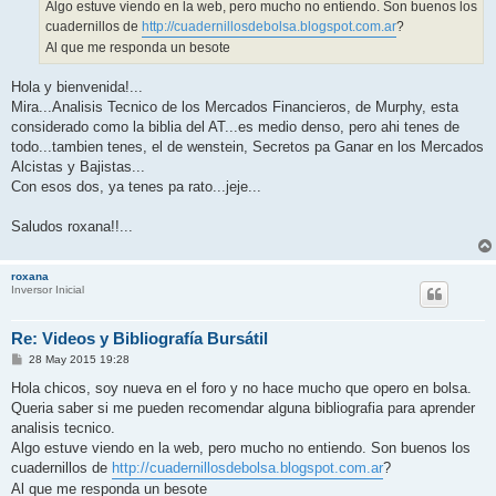
Algo estuve viendo en la web, pero mucho no entiendo. Son buenos los
cuadernillos de
http://cuadernillosdebolsa.blogspot.com.ar
?
Al que me responda un besote
Hola y bienvenida!...
Mira...Analisis Tecnico de los Mercados Financieros, de Murphy, esta
considerado como la biblia del AT...es medio denso, pero ahi tenes de
todo...tambien tenes, el de wenstein, Secretos pa Ganar en los Mercados
Alcistas y Bajistas...
Con esos dos, ya tenes pa rato...jeje...
Saludos roxana!!...
roxana
Inversor Inicial
Re: Videos y Bibliografía Bursátil
M
28 May 2015 19:28
e
n
Hola chicos, soy nueva en el foro y no hace mucho que opero en bolsa.
s
Queria saber si me pueden recomendar alguna bibliografia para aprender
a
j
analisis tecnico.
e
Algo estuve viendo en la web, pero mucho no entiendo. Son buenos los
cuadernillos de
http://cuadernillosdebolsa.blogspot.com.ar
?
Al que me responda un besote