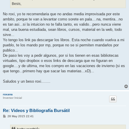
Besis,
No roxi, yo te recomendaria que no andas media improvisada por este
ambito, porque te van a levantar como sorete en pala....na, mentira...no
es tan asi...si la intuicion no te falla tanto, es valido...pero nunca viene
mal, una buena estudiada, sean libros, cursos, material en la web, todo
sirve...
Yo tengo los link pa descargar los libros. Esta noche cuando vuelva a mi
pueblo, te los mando por mp, porque no se si permiten mandarlos por
publico...
De paso les voy a pedir algunos, por si los tienen en esas bibliotecas
virtuales, tipo dropbox o esos links de descarga que no figuran en
google....y de ultima, me los compro en las vacaciones de invierno (si es
que tengo...primero hay que sacar las materias...xD)...
Saludos y un beso roxi........
roxana
Inversor Inicial
Re: Videos y Bibliografía Bursátil
M
28 May 2015 22:41
e
n
s