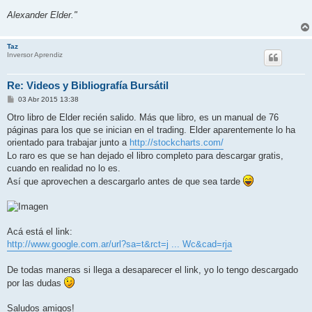
Alexander Elder."
Taz
Inversor Aprendiz
Re: Videos y Bibliografía Bursátil
M
03 Abr 2015 13:38
e
n
Otro libro de Elder recién salido. Más que libro, es un manual de 76
s
páginas para los que se inician en el trading. Elder aparentemente lo ha
a
j
orientado para trabajar junto a
http://stockcharts.com/
e
Lo raro es que se han dejado el libro completo para descargar gratis,
cuando en realidad no lo es.
Así que aprovechen a descargarlo antes de que sea tarde
Acá está el link:
http://www.google.com.ar/url?sa=t&rct=j ... Wc&cad=rja
De todas maneras si llega a desaparecer el link, yo lo tengo descargado
por las dudas
Saludos amigos!