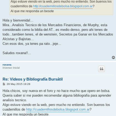
Algo estuve viendo en la web, pero mucho no entiendo. Son buenos los
cuadernillos de
http://cuadernillosdebolsa.blogspot.com.ar
?
Al que me responda un besote
Hola y bienvenida!...
Mira...Analisis Tecnico de los Mercados Financieros, de Murphy, esta
considerado como la biblia del AT...es medio denso, pero ahi tenes de
todo...tambien tenes, el de wenstein, Secretos pa Ganar en los Mercados
Alcistas y Bajistas...
Con esos dos, ya tenes pa rato...jeje...
Saludos roxana!!...
roxana
Inversor Inicial
Re: Videos y Bibliografía Bursátil
M
28 May 2015 19:28
e
n
Hola chicos, soy nueva en el foro y no hace mucho que opero en bolsa.
s
Queria saber si me pueden recomendar alguna bibliografia para aprender
a
j
analisis tecnico.
e
Algo estuve viendo en la web, pero mucho no entiendo. Son buenos los
cuadernillos de
http://cuadernillosdebolsa.blogspot.com.ar
?
Al que me responda un besote