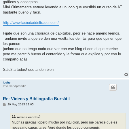
gráficos y conceptos.
Mirá últimamente estuve leyendo a un loco que escribió un curso de AT
bastante bueno y fácil.
http://www.laciudaddeltrader.com/
Fijate que son una chorrada de capítulos, peor se hace ameno leerlos.
Tambien invito a que se den una vuelta los demás para que opinen que
les parece
(aclaro que no tengo nada que ver con ese blog ni con el que escribe...
pero me pareció bueno el contenido y la forma que explica y por eso lo
comparto acá)
Salu2 a todos! que anden bien
luchy
Inversor Aprendiz
Re: Videos y Bibliografía Bursátil
M
29 May 2015 12:05
e
n
s
roxana escribió:
a
j
Muchas gracias! opero mucho por intuicion, pero me parece que es
e
necesario capacitarse. Verè donde los puedo conseguir.