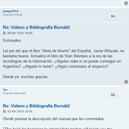
jotage2014
Inversor Inicial
Re: Videos y Bibliografía Bursátil
M
08 Abr 2015 18:50
e
n
Estimados
s
a
j
Leí por ahí que el libro "Aleta de tiburón" del Español, Javier Alfayate, es
e
bastante bueno. Actualiza el libro de Stan Weintein a la era de las
tecnologías de la información. ¿Alguien sabe si se puede conseguir en
Argentina?. ¿Alguien lo tiene?. ¿Algún comentario al respecto?
Desde ya, muchas gracias.
Taz
Inversor Aprendiz
Re: Videos y Bibliografía Bursátil
M
03 Abr 2015 13:41
e
n
Olvidé postear la descripción del manual que les comentaba:
s
a
j