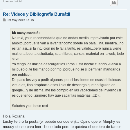
Inversor Inicial
Re: Videos y Bibliografía Bursátil
M
29 May 2015 15:15
e
n
s
luchy escribió:
a
j
No roxi, yo te recomendaria que no andas media improvisada por este
e
ambito, porque te van a levantar como sorete en pala....na, mentira...no
es tan asi...si la intuicion no te falla tanto, es valido...pero nunca viene
mal, una buena estudiada, sean libros, cursos, material en la web, todo
sirve...
Yo tengo los link pa descargar los libros. Esta noche cuando vuelva a
mi pueblo, te los mando por mp, porque no se si permiten mandarlos
por publico...
De paso les voy a pedir algunos, por si los tienen en esas bibliotecas
virtuales, tipo dropbox o esos links de descarga que no figuran en
google....y de ultima, me los compro en las vacaciones de invierno (si
es que tengo...primero hay que sacar las materias...xD)...
Saludos y un beso roxi........
Hola Roxana.
Luchy te tiró la posta (el pebete conoce eh)... Opino que el Murphy es
muuuy denso para leer. Tiene todo pero te quiebra el cerebro de tantos