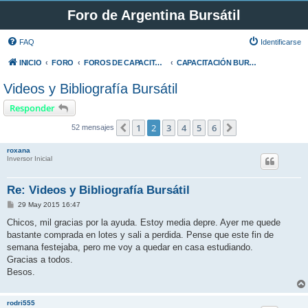
Foro de Argentina Bursátil
FAQ
Identificarse
INICIO
FORO
FOROS DE CAPACITACIÓN Y OPINIÓN GENERAL
CAPACITACIÓN BURSÁTIL
Videos y Bibliografía Bursátil
Responder
1
2
3
4
5
6
Anterior
Siguiente
52 mensajes
roxana
Inversor Inicial
Re: Videos y Bibliografía Bursátil
M
29 May 2015 16:47
e
n
Chicos, mil gracias por la ayuda. Estoy media depre. Ayer me quede
s
bastante comprada en lotes y sali a perdida. Pense que este fin de
a
j
semana festejaba, pero me voy a quedar en casa estudiando.
e
Gracias a todos.
Besos.
rodri555