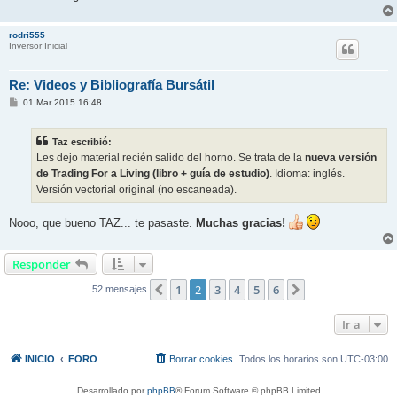
rodri555
Inversor Inicial
Re: Videos y Bibliografía Bursátil
M
01 Mar 2015 16:48
e
n
s
Taz escribió:
a
j
Les dejo material recién salido del horno. Se trata de la
nueva versión
e
de Trading For a Living (libro + guía de estudio)
. Idioma: inglés.
Versión vectorial original (no escaneada).
Nooo, que bueno TAZ... te pasaste.
Muchas gracias!
Responder
1
2
3
4
5
6
Anterior
Siguiente
52 mensajes
Ir a
INICIO
FORO
Borrar cookies
Todos los horarios son
UTC-03:00
Desarrollado por
phpBB
® Forum Software © phpBB Limited