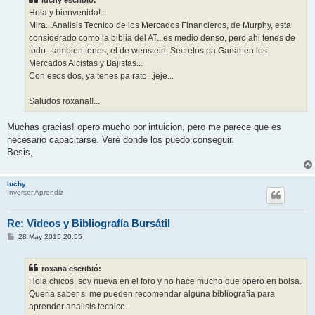
luchy escribió:
a
j
Hola y bienvenida!...
e
Mira...Analisis Tecnico de los Mercados Financieros, de Murphy, esta
considerado como la biblia del AT...es medio denso, pero ahi tenes de
todo...tambien tenes, el de wenstein, Secretos pa Ganar en los
Mercados Alcistas y Bajistas...
Con esos dos, ya tenes pa rato...jeje...
Saludos roxana!!...
Muchas gracias! opero mucho por intuicion, pero me parece que es
necesario capacitarse. Verè donde los puedo conseguir.
Besis,
luchy
Inversor Aprendiz
Re: Videos y Bibliografía Bursátil
M
28 May 2015 20:55
e
n
s
roxana escribió:
a
j
Hola chicos, soy nueva en el foro y no hace mucho que opero en bolsa.
e
Queria saber si me pueden recomendar alguna bibliografia para
aprender analisis tecnico.