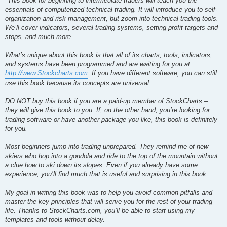
"This book for beginning to intermediate traders will teach you the
e
essentials of computerized technical trading. It will introduce you to self-
organization and risk management, but zoom into technical trading tools.
We’ll cover indicators, several trading systems, setting profit targets and
stops, and much more.
What’s unique about this book is that all of its charts, tools, indicators,
and systems have been programmed and are waiting for you at
http://www.Stockcharts.com
. If you have different software, you can still
use this book because its concepts are universal.
DO NOT buy this book if you are a paid-up member of StockCharts –
they will give this book to you. If, on the other hand, you’re looking for
trading software or have another package you like, this book is definitely
for you.
Most beginners jump into trading unprepared. They remind me of new
skiers who hop into a gondola and ride to the top of the mountain without
a clue how to ski down its slopes. Even if you already have some
experience, you’ll find much that is useful and surprising in this book.
My goal in writing this book was to help you avoid common pitfalls and
master the key principles that will serve you for the rest of your trading
life. Thanks to StockCharts.com, you’ll be able to start using my
templates and tools without delay.