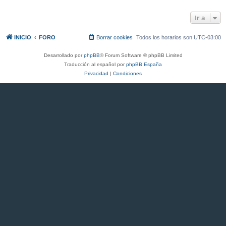
Ir a
INICIO
FORO
Borrar cookies
Todos los horarios son
UTC-03:00
Desarrollado por
phpBB
® Forum Software © phpBB Limited
Traducción al español por
phpBB España
Privacidad
|
Condiciones