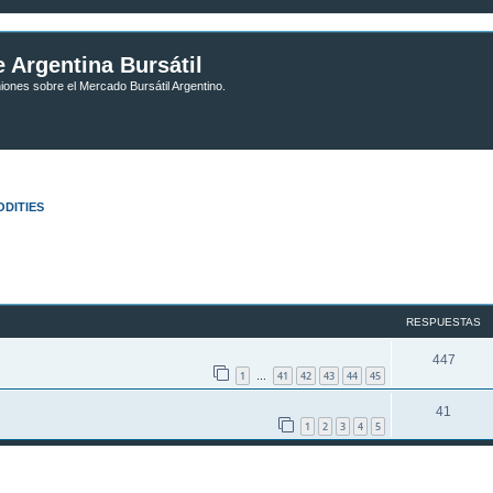
 Argentina Bursátil
niones sobre el Mercado Bursátil Argentino.
DITIES
RESPUESTAS
447
1
41
42
43
44
45
…
41
1
2
3
4
5