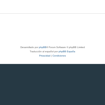
Desarrollado por
phpBB
® Forum Software © phpBB Limited
Traducción al español por
phpBB España
Privacidad
|
Condiciones