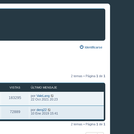
Identificarse
2 temas • Página
1
de
1
VISTAS
ÚLTIMO MENSAJE
por
ValeLang
183295
22 Oct 2021 20:23
por
derq22
72889
10 Ene 2019 15:41
2 temas • Página
1
de
1