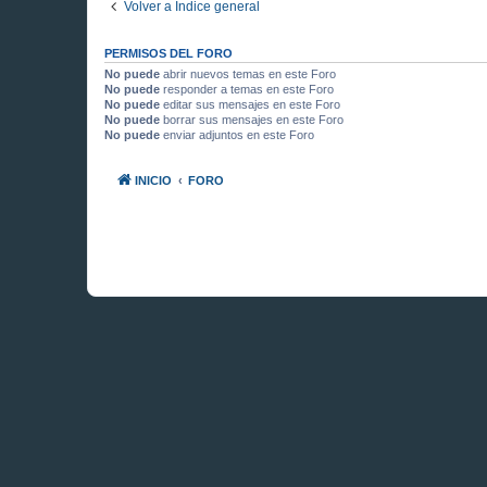
Volver a Índice general
PERMISOS DEL FORO
No puede
abrir nuevos temas en este Foro
No puede
responder a temas en este Foro
No puede
editar sus mensajes en este Foro
No puede
borrar sus mensajes en este Foro
No puede
enviar adjuntos en este Foro
INICIO
FORO