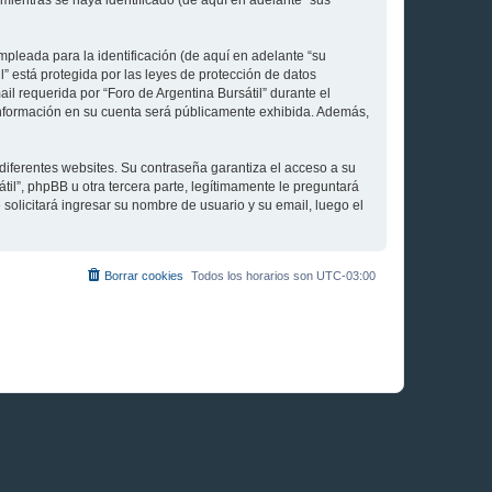
 mientras se haya identificado (de aquí en adelante “sus
pleada para la identificación (de aquí en adelante “su
l” está protegida por las leyes de protección de datos
il requerida por “Foro de Argentina Bursátil” durante el
ué información en su cuenta será públicamente exhibida. Además,
diferentes websites. Su contraseña garantiza el acceso a su
il”, phpBB u otra tercera parte, legítimamente le preguntará
 solicitará ingresar su nombre de usuario y su email, luego el
Borrar cookies
Todos los horarios son
UTC-03:00