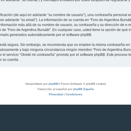
uí en adelante “su cuenta”) y mensajes enviados por usted después de registrarse y
cación (de aquí en adelante “su nombre de usuario”), una contraseña personal em
en adelante “su email”). La información de su cuenta en “Foro de Argentina Bursáti
información más allá de su nombre de usuario, su contraseña y su dirección de e-ma
rio de “Foro de Argentina Bursátil”. En cualquier caso, usted tiene la opción de q
os emails generados automáticamente por el software phpBB.
to está segura. Sin embargo, se recomienda que no emplee la misma contraseña en 
dadosamente y bajo ninguna circunstancia ningún miembro “Foro de Argentina Bursát
 el servicio “Olvidé mi contraseña” provisto por el software phpBB. Este proceso le
r su cuenta.
Desarrollado por
phpBB
® Forum Software © phpBB Limited
Traducción al español por
phpBB España
Privacidad
|
Condiciones