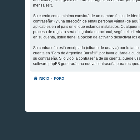
anónimos”), su registro en “Foro de Argentina Bursátil” (de aq
mensajes”).
Su cuenta como mínimo constará de un nombre único de identifi
contraseña”) y una dirección de email personal válida (de aquí 
aplicables en el país en el que estamos instalados. Cualquier 
proceso de registro será obligatoria u opcional, según el crite
en su cuenta, usted tiene la opción de activar o desactivar l
Su contraseña está encriptada (cifrado de una vía) por lo tan
cuenta en “Foro de Argentina Bursátil”, por favor guárdela cui
su contraseña. Si olvidó la contraseña de su cuenta, puede usar
software phpBB generará una nueva contraseña para recupera
INICIO
FORO