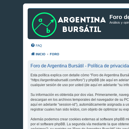
Foro de
Análisis y opi
FAQ
INICIO
FORO
Foro de Argentina Bursátil - Política de privacid
Esta política explica con detalle cómo “Foro de Argentina Bursá
“https://argentinabursatil.com/foro”) y phpBB (de aquí en ade
cualquier sesión de uso por usted (de aquí en adelante “su inf
Su información es obtenida por dos vías. Primeramente, navega
descargan en los archivos temporales del navegador de su PC. 
aquí en adelante “session-id”), automáticamente asignada a u
registrar cuales han sido leídos, con objeto de optimizar su ex
Además podemos crear cookies externas al software phpBB mien
por el software phpBB. La segunda vía mediante la que obtene