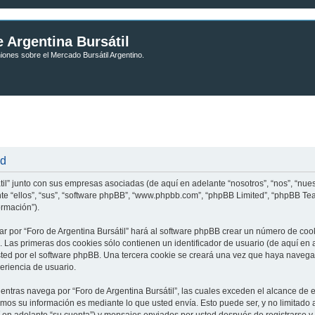
 Argentina Bursátil
niones sobre el Mercado Bursátil Argentino.
ad
til” junto con sus empresas asociadas (de aquí en adelante “nosotros”, “nos”, “nuest
lante “ellos”, “sus”, “software phpBB”, “www.phpbb.com”, “phpBB Limited”, “phpBB 
ormación”).
r por “Foro de Argentina Bursátil” hará al software phpBB crear un número de coo
Las primeras dos cookies sólo contienen un identificador de usuario (de aquí en a
sted por el software phpBB. Una tercera cookie se creará una vez que haya navega
periencia de usuario.
tras navega por “Foro de Argentina Bursátil”, las cuales exceden el alcance de 
mos su información es mediante lo que usted envía. Esto puede ser, y no limitado