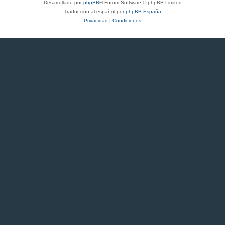
Desarrollado por
phpBB
® Forum Software © phpBB Limited
Traducción al español por
phpBB España
Privacidad
|
Condiciones