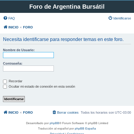
Foro de Argentina Bursátil
FAQ
Identificarse
INICIO
FORO
Necesita identificarse para responder temas en este foro.
Nombre de Usuario:
Contraseña:
Recordar
Ocultar mi estado de conexión en esta sesión
INICIO
FORO
Borrar cookies
Todos los horarios son
UTC-03:00
Desarrollado por
phpBB
® Forum Software © phpBB Limited
Traducción al español por
phpBB España
Privacidad
|
Condiciones