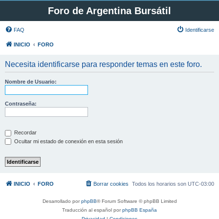
Foro de Argentina Bursátil
FAQ
Identificarse
INICIO
FORO
Necesita identificarse para responder temas en este foro.
Nombre de Usuario:
Contraseña:
Recordar
Ocultar mi estado de conexión en esta sesión
INICIO
FORO
Borrar cookies
Todos los horarios son
UTC-03:00
Desarrollado por
phpBB
® Forum Software © phpBB Limited
Traducción al español por
phpBB España
Privacidad
|
Condiciones