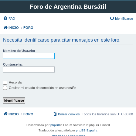
Foro de Argentina Bursátil
FAQ
Identificarse
INICIO
FORO
Necesita identificarse para citar mensajes en este foro.
Nombre de Usuario:
Contraseña:
Recordar
Ocultar mi estado de conexión en esta sesión
INICIO
FORO
Borrar cookies
Todos los horarios son
UTC-03:00
Desarrollado por
phpBB
® Forum Software © phpBB Limited
Traducción al español por
phpBB España
Privacidad
|
Condiciones