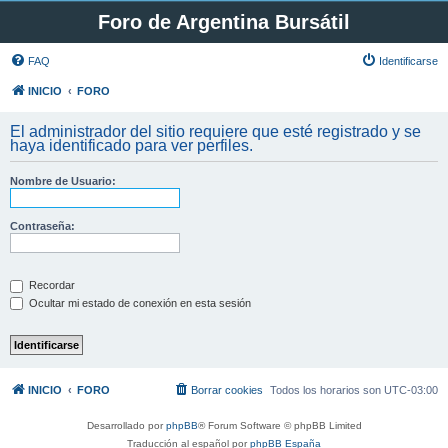
Foro de Argentina Bursátil
FAQ
Identificarse
INICIO
FORO
El administrador del sitio requiere que esté registrado y se
haya identificado para ver perfiles.
Nombre de Usuario:
Contraseña:
Recordar
Ocultar mi estado de conexión en esta sesión
INICIO
FORO
Borrar cookies
Todos los horarios son
UTC-03:00
Desarrollado por
phpBB
® Forum Software © phpBB Limited
Traducción al español por
phpBB España