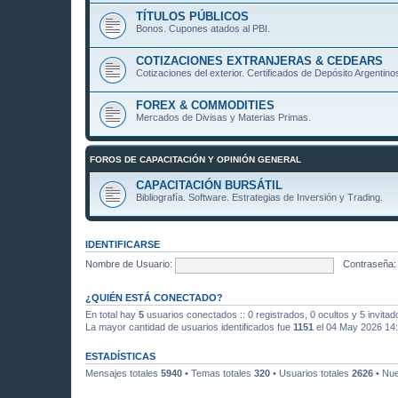
TÍTULOS PÚBLICOS
Bonos. Cupones atados al PBI.
COTIZACIONES EXTRANJERAS & CEDEARS
Cotizaciones del exterior. Certificados de Depósito Argentino
FOREX & COMMODITIES
Mercados de Divisas y Materias Primas.
FOROS DE CAPACITACIÓN Y OPINIÓN GENERAL
CAPACITACIÓN BURSÁTIL
Bibliografía. Software. Estrategias de Inversión y Trading.
IDENTIFICARSE
Nombre de Usuario:
Contraseña:
¿QUIÉN ESTÁ CONECTADO?
En total hay
5
usuarios conectados :: 0 registrados, 0 ocultos y 5 invita
La mayor cantidad de usuarios identificados fue
1151
el 04 May 2026 14
ESTADÍSTICAS
Mensajes totales
5940
• Temas totales
320
• Usuarios totales
2626
• Nue