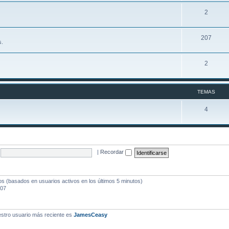
2
207
s.
2
TEMAS
4
|
Recordar
dos (basados en usuarios activos en los últimos 5 minutos)
:07
stro usuario más reciente es
JamesCeasy