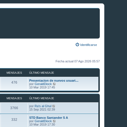
Identificarse
Fecha actual 07 Ago 2026 05:57
MENSAJES
ÚLTIMO MENSAJE
Presentacion de nuevos usuari…
476
V
por
GeraldDiock
e
10 Mar 2019 17:45
r
ú
l
MENSAJES
ÚLTIMO MENSAJE
t
i
V
por
Ra's al Ghul
m
3766
e
15 Sep 2021 02:39
o
r
m
ú
STD Banco Santander S A
e
332
l
V
por
GeraldDiock
n
t
e
10 Mar 2019 17:30
s
i