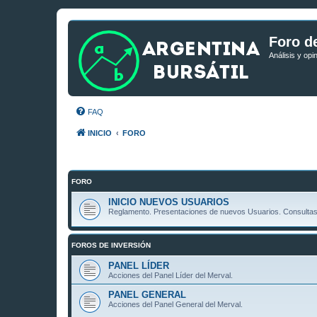
Foro de
Análisis y opi
FAQ
INICIO
FORO
FORO
INICIO NUEVOS USUARIOS
Reglamento. Presentaciones de nuevos Usuarios. Consultas 
FOROS DE INVERSIÓN
PANEL LÍDER
Acciones del Panel Líder del Merval.
PANEL GENERAL
Acciones del Panel General del Merval.