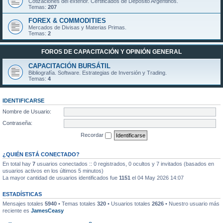
Cotizaciones del exterior. Certificados de Depósito Argentinos.
Temas:
207
FOREX & COMMODITIES
Mercados de Divisas y Materias Primas.
Temas:
2
FOROS DE CAPACITACIÓN Y OPINIÓN GENERAL
CAPACITACIÓN BURSÁTIL
Bibliografía. Software. Estrategias de Inversión y Trading.
Temas:
4
IDENTIFICARSE
Nombre de Usuario:
Contraseña:
Recordar
¿QUIÉN ESTÁ CONECTADO?
En total hay
7
usuarios conectados :: 0 registrados, 0 ocultos y 7 invitados (basados en
usuarios activos en los últimos 5 minutos)
La mayor cantidad de usuarios identificados fue
1151
el 04 May 2026 14:07
ESTADÍSTICAS
Mensajes totales
5940
• Temas totales
320
• Usuarios totales
2626
• Nuestro usuario más
reciente es
JamesCeasy