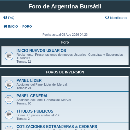
Foro de Argentina Bursátil
FAQ
Identificarse
INICIO
FORO
Fecha actual 08 Ago 2026 04:23
Foro
INICIO NUEVOS USUARIOS
Reglamento. Presentaciones de nuevos Usuarios. Consultas y Sugerencias.
Tutoriales.
Temas:
11
FOROS DE INVERSIÓN
PANEL LÍDER
Acciones del Panel Líder del Merval.
Temas:
24
PANEL GENERAL
Acciones del Panel General del Merval.
Temas:
50
TÍTULOS PÚBLICOS
Bonos. Cupones atados al PBI.
Temas:
2
COTIZACIONES EXTRANJERAS & CEDEARS