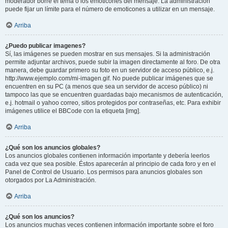
moderador borre el tema o los emoticones del mensaje. La administración
puede fijar un límite para el número de emoticones a utilizar en un mensaje.
Arriba
¿Puedo publicar imagenes?
Sí, las imágenes se pueden mostrar en sus mensajes. Si la administración
permite adjuntar archivos, puede subir la imagen directamente al foro. De otra
manera, debe guardar primero su foto en un servidor de acceso público, e.j.
http://www.ejemplo.com/mi-imagen.gif. No puede publicar imágenes que se
encuentren en su PC (a menos que sea un servidor de acceso público) ni
tampoco las que se encuentren guardadas bajo mecanismos de autenticación,
e.j. hotmail o yahoo correo, sitios protegidos por contraseñas, etc. Para exhibir
imágenes utilice el BBCode con la etiqueta [img].
Arriba
¿Qué son los anuncios globales?
Los anuncios globales contienen información importante y debería leerlos
cada vez que sea posible. Éstos aparecerán al principio de cada foro y en el
Panel de Control de Usuario. Los permisos para anuncios globales son
otorgados por La Administración.
Arriba
¿Qué son los anuncios?
Los anuncios muchas veces contienen información importante sobre el foro