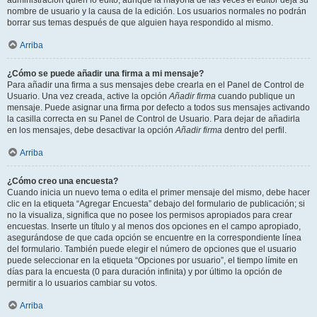
administración quién lo editó, aunque la mayoría de las veces el editor deja su
nombre de usuario y la causa de la edición. Los usuarios normales no podrán
borrar sus temas después de que alguien haya respondido al mismo.
Arriba
¿Cómo se puede añadir una firma a mi mensaje?
Para añadir una firma a sus mensajes debe crearla en el Panel de Control de
Usuario. Una vez creada, active la opción
Añadir firma
cuando publique un
mensaje. Puede asignar una firma por defecto a todos sus mensajes activando
la casilla correcta en su Panel de Control de Usuario. Para dejar de añadirla
en los mensajes, debe desactivar la opción
Añadir firma
dentro del perfil.
Arriba
¿Cómo creo una encuesta?
Cuando inicia un nuevo tema o edita el primer mensaje del mismo, debe hacer
clic en la etiqueta “Agregar Encuesta” debajo del formulario de publicación; si
no la visualiza, significa que no posee los permisos apropiados para crear
encuestas. Inserte un título y al menos dos opciones en el campo apropiado,
asegurándose de que cada opción se encuentre en la correspondiente línea
del formulario. También puede elegir el número de opciones que el usuario
puede seleccionar en la etiqueta “Opciones por usuario”, el tiempo límite en
días para la encuesta (0 para duración infinita) y por último la opción de
permitir a lo usuarios cambiar su votos.
Arriba