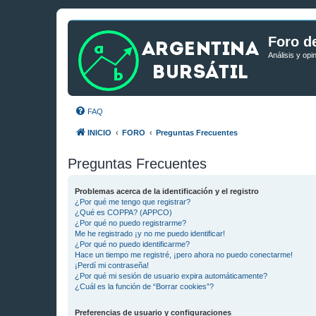
Foro de
Análisis y opi
FAQ
INICIO
FORO
Preguntas Frecuentes
Preguntas Frecuentes
Problemas acerca de la identificación y el registro
¿Por qué me tengo que registrar?
¿Qué es COPPA? (APPCO)
¿Por qué no puedo registrarme?
Me he registrado ¡y no me puedo identificar!
¿Por qué no puedo identificarme?
Hace un tiempo me registré, ¡pero ahora no puedo conectarme!
¡Perdí mi contraseña!
¿Por qué mi sesión de usuario expira automáticamente?
¿Cuál es la función de “Borrar cookies”?
Preferencias de usuario y configuraciones