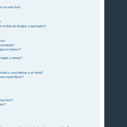
n en este foro!
?
e mi lista de Amigos e Ignorados?
ros?
resultado?
ina en blanco?
nsajes y temas?
vorito y suscribirme a un tema?
emas específicos?
ste foro?
tos?