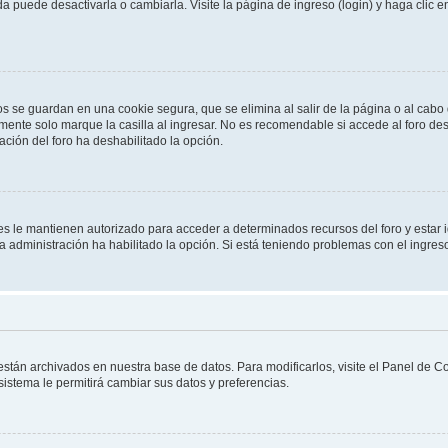
 puede desactivarla o cambiarla. Visite la página de ingreso (login) y haga clic 
os se guardan en una cookie segura, que se elimina al salir de la página o al cab
ente solo marque la casilla al ingresar. No es recomendable si accede al foro des
tración del foro ha deshabilitado la opción.
les le mantienen autorizado para acceder a determinados recursos del foro y estar
 la administración ha habilitado la opción. Si está teniendo problemas con el ingres
 están archivados en nuestra base de datos. Para modificarlos, visite el Panel de 
 sistema le permitirá cambiar sus datos y preferencias.