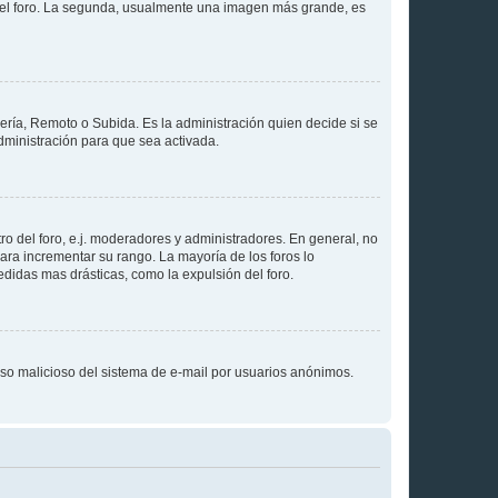
 del foro. La segunda, usualmente una imagen más grande, es
lería, Remoto o Subida. Es la administración quien decide si se
ministración para que sea activada.
o del foro, e.j. moderadores y administradores. En general, no
ara incrementar su rango. La mayoría de los foros lo
didas mas drásticas, como la expulsión del foro.
l uso malicioso del sistema de e-mail por usuarios anónimos.