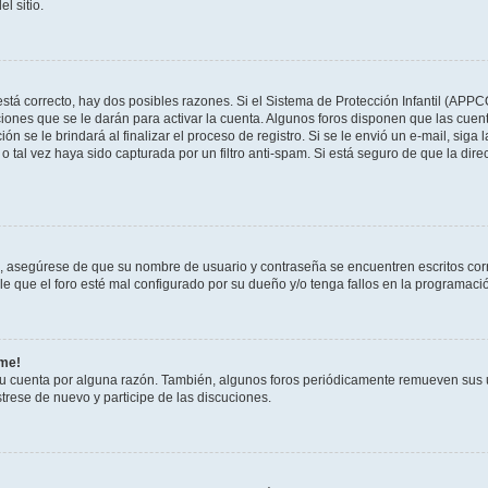
l sitio.
stá correcto, hay dos posibles razones. Si el Sistema de Protección Infantil (APPC
iones que se le darán para activar la cuenta. Algunos foros disponen que las cuen
ón se le brindará al finalizar el proceso de registro. Si se le envió un e-mail, siga
o tal vez haya sido capturada por un filtro anti-spam. Si está seguro de que la di
o, asegúrese de que su nombre de usuario y contraseña se encuentren escritos co
 que el foro esté mal configurado por su dueño y/o tenga fallos en la programació
rme!
su cuenta por alguna razón. También, algunos foros periódicamente remueven sus 
strese de nuevo y participe de las discuciones.