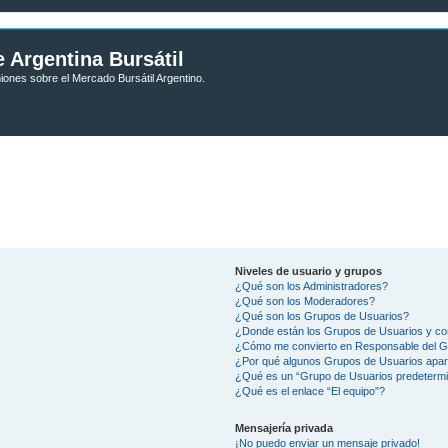
 Argentina Bursátil
niones sobre el Mercado Bursátil Argentino.
Niveles de usuario y grupos
¿Qué son los Administradores?
¿Qué son los Moderadores?
¿Qué son los Grupos de Usuarios?
¿Donde están los Grupos de Usuarios y co
¿Cómo me convierto en Responsable del 
¿Por qué algunos Grupos de Usuarios apar
¿Qué es un “Grupo de Usuarios predeterm
¿Qué es el enlace “El equipo”?
Mensajería privada
¡No puedo enviar un mensaje privado!