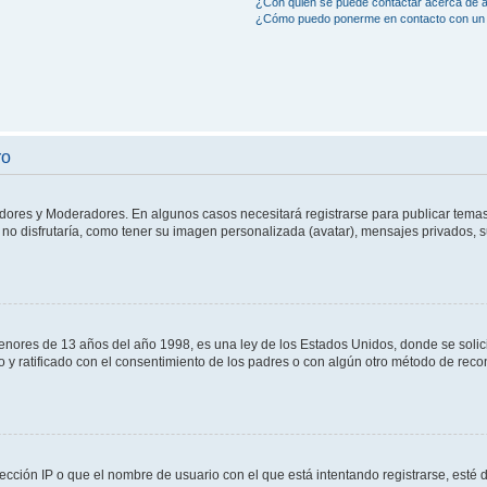
¿Con quién se puede contactar acerca de a
¿Cómo puedo ponerme en contacto con un 
ro
adores y Moderadores. En algunos casos necesitará registrarse para publicar temas
no disfrutaría, como tener su imagen personalizada (avatar), mensajes privados, s
res de 13 años del año 1998, es una ley de los Estados Unidos, donde se solicita 
to y ratificado con el consentimiento de los padres o con algún otro método de rec
ección IP o que el nombre de usuario con el que está intentando registrarse, esté 