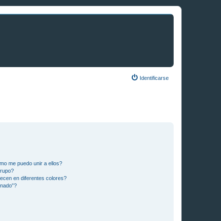
Identificarse
mo me puedo unir a ellos?
Grupo?
ecen en diferentes colores?
inado”?