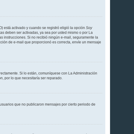
O) está activado y cuando se registró eligió la opción
Soy
tas deben ser activadas, ya sea por usted mismo o por La
 las instrucciones. Si no recibió ningún e-mail, seguramente la
rección de e-mail que proporcionó es correcta, envíe un mensaje
rrectamente. Si lo están, comuníquese con La Administración
n, por lo que necesitaría ser reparado.
usuarios que no publicaron mensajes por cierto periodo de