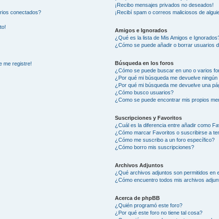
¡Recibo mensajes privados no deseados!
arios conectados?
¡Recibí spam o correos maliciosos de alguie
to!
Amigos e Ignorados
¿Qué es la lista de Mis Amigos e Ignorados
¿Cómo se puede añadir o borrar usuarios d
Búsqueda en los foros
e me registre!
¿Cómo se puede buscar en uno o varios fo
¿Por qué mi búsqueda me devuelve ningún 
¿Por qué mi búsqueda me devuelve una pág
¿Cómo busco usuarios?
¿Como se puede encontrar mis propios me
Suscripciones y Favoritos
¿Cuál es la diferencia entre añadir como Fa
¿Cómo marcar Favoritos o suscribirse a t
¿Cómo me suscribo a un foro específico?
¿Cómo borro mis suscripciones?
Archivos Adjuntos
¿Qué archivos adjuntos son permitidos en e
¿Cómo encuentro todos mis archivos adjun
Acerca de phpBB
¿Quién programó este foro?
¿Por qué este foro no tiene tal cosa?