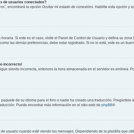
as de usuarios conectados?
os”, encontrará la opción
Ocultar mi estado de conexións
. Habilite esta opción y 
horaria. Si este es el caso, visite el Panel de Control de Usuario y defina su zona
 como las demás preferencias, debe estar registrado. Si no lo está, este es un bu
do incorrecto!
 sigue siendo incorrecta, entonces la hora almacenada en el servidor es errónea. P
 paquete de su idioma para el foro o nadie ha creado una traducción. Pregúntele a
 traducción. Puede encontrar más información en el sitio web de
phpBB
®
suario cuando esté viendo los mensajes. Dependiendo de la plantilla que utilice