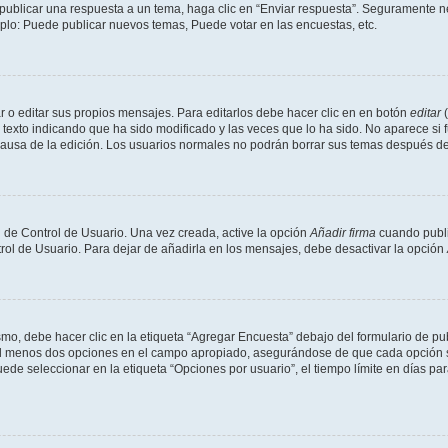
publicar una respuesta a un tema, haga clic en “Enviar respuesta”. Seguramente ne
mplo: Puede publicar nuevos temas, Puede votar en las encuestas, etc.
 o editar sus propios mensajes. Para editarlos debe hacer clic en en botón
editar
(
texto indicando que ha sido modificado y las veces que lo ha sido. No aparece si 
a causa de la edición. Los usuarios normales no podrán borrar sus temas después 
 de Control de Usuario. Una vez creada, active la opción
Añadir firma
cuando publi
trol de Usuario. Para dejar de añadirla en los mensajes, debe desactivar la opción
o, debe hacer clic en la etiqueta “Agregar Encuesta” debajo del formulario de publi
 al menos dos opciones en el campo apropiado, asegurándose de que cada opción se
 seleccionar en la etiqueta “Opciones por usuario”, el tiempo límite en días para 